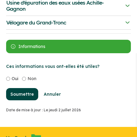
Téléphone :
819-758-1571
Usine d’épuration des eaux usées Achille-
Victoriaville (Québec) G6P 7W7
Gagnon
Téléphone :
819-758-1571
555, boulevard Jutras Ouest
Vélogare du Grand-Tronc
Victoriaville (Québec) G6P 1W6
20, rue De Bigarré
Téléphone :
819-758-1571
Victoriaville (Québec) G6P 6T2
Informations
Téléphone :
819-795-4323
Ces informations vous ont-elles été utiles?
Oui
Non
Soumettre
Annuler
Date de mise à jour : Le jeudi 2 juillet 2026