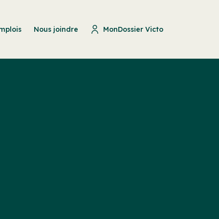
mplois
Nous joindre
MonDossier Victo