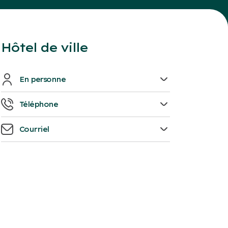
Hôtel de ville
En personne
1, rue Notre-Dame Ouest
Téléphone
819-758-1571
Courriel
info@victoriaville.ca