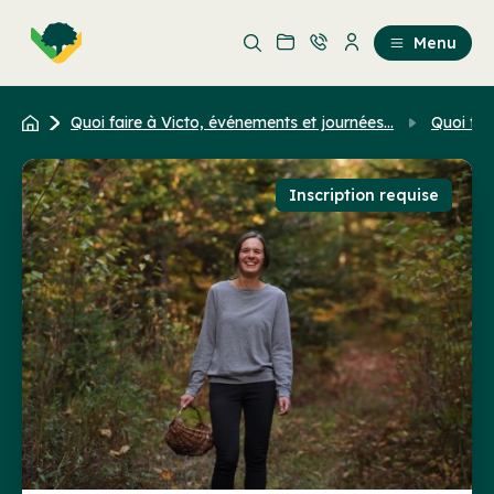
Aller
Passer
au
au
Menu
contenu
contenu
principal
Quoi faire à Victo, événements et journées...
Quoi fai
Inscription requise