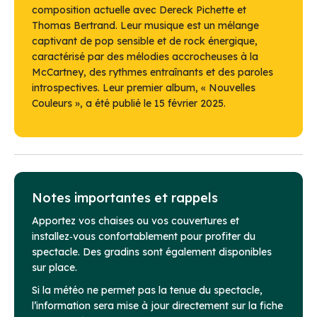
composition actuelle avec Dereck Pichette et
Thomas Bertrand. Leur musique est un mélange
captivant de pop sensible et de rock énergique,
caractérisé par des mélodies accrocheuses à la
McCartney, des rythmes entraînants et des paroles
introspectives. Leur premier album, « Nouvelles
Couleurs », a été publié le 15 février 2025.
Notes importantes et rappels
Apportez vos chaises ou vos couvertures et
installez‑vous confortablement pour profiter du
spectacle. Des gradins sont également disponibles
sur place.
Si la météo ne permet pas la tenue du spectacle,
l’information sera mise à jour directement sur la fiche