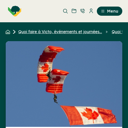
Aller
Passer
au
au
Menu
contenu
contenu
principal
Quoi faire à Victo, événements et journées...
Quoi fai