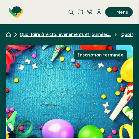
Aller
Passer
au
au
Menu
contenu
contenu
principal
Quoi faire à Victo, événements et journées...
Quoi fai
Inscription terminée