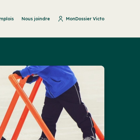
mplois
Nous joindre
MonDossier Victo