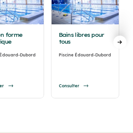
en forme
Bains libres pour
ique
tous
e Édouard-Dubord
Piscine Édouard-Dubord
er
Consulter