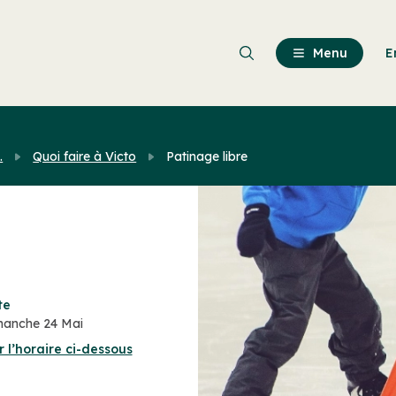
Passer
au
contenu
Menu
E
principal
.
Quoi faire à Victo
Patinage libre
te
anche 24 Mai
r l’horaire ci-dessous