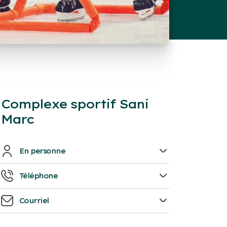
Complexe sportif Sani
Marc
En personne
701, rue de l'Acadie
Téléphone
Victoriaville, G6T 1T9
819-751-4522
Courriel
info@complexesanimarc.com