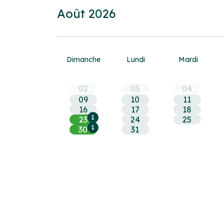
Choisir
Août 2026
une
date
Dim
anche
Lun
di
Mar
di
02
03
04
09
10
11
16
17
18
1
23
24
25
1
30
31