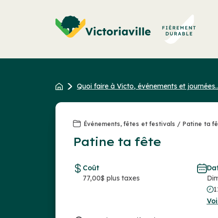
Aller
au
contenu
Quoi faire à Victo, événements et journées..
Événements, fêtes et festivals / Patine ta f
Patine ta fête
Coût
Da
77,00$ plus taxes
Dim
1
Voi