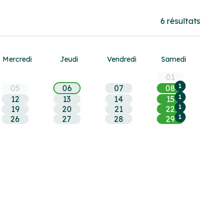
6 résultats
Mer
credi
Jeu
di
Ven
dredi
Sam
edi
01
1
05
06
07
08
1
12
13
14
15
1
19
20
21
22
1
26
27
28
29