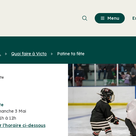
Passer
au
contenu
Menu
E
principal
.
Quoi faire à Victo
Patine ta fête
ête
te
anche 3 Mai
1h à 12h
r l’horaire ci-dessous