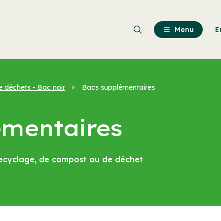
Passer
au
contenu
Menu
E
principal
e déchets - Bac noir
Bacs supplémentaires
émentaires
ecyclage, de compost ou de déchet