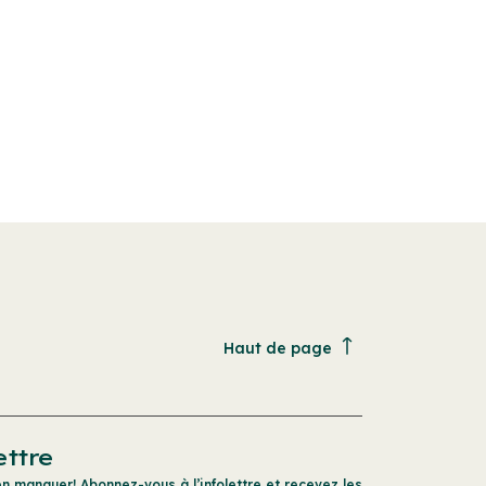
Haut de page
ettre
en manquer! Abonnez-vous à l’infolettre et recevez les