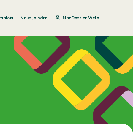
mplois
Nous joindre
MonDossier Victo