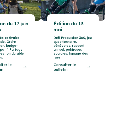
ion du 17 juin
Édition du 13
6
mai
tés estivales,
Défi Propulsion 360, jeu
ade, Ordre
questionnaire,
ien, budget
bénévoles, rapport
ipatif, Partage
annuel, politiques
gestion durable
sociales, lignage des
u.
rues.
lter le
Consulter le
in
bulletin