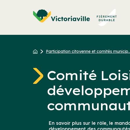
Aller
au
contenu
Participation citoyenne et comités municip..
Comité Loisi
développem
communaut
En savoir plus sur le rôle, le mand
développement des communautés d