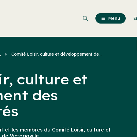
Passer
au
contenu
Menu
E
principal
.
Comité Loisir, culture et développement de...
r, culture et
ent des
és
at et les membres du Comité Loisir, culture et
e Victoriaville.