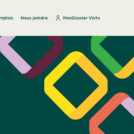
mplois
Nous joindre
MonDossier Victo