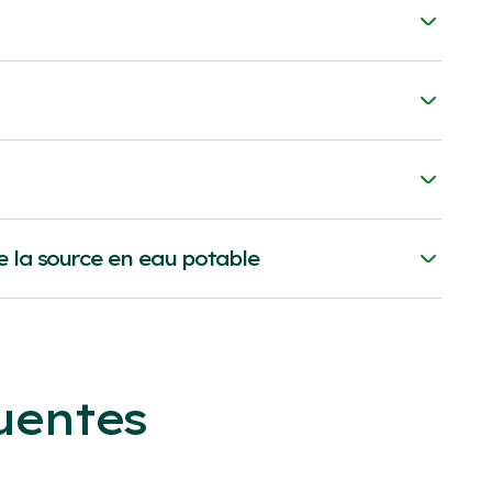
(PDF)
(PDF)
(PDF)
(PDF)
e la source en eau potable
2021 (PDF)
(PDF)
 2021 (PDF)
uentes