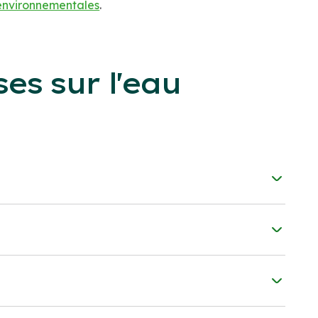
environnementales
.
ses sur l'eau
e
e
(PDF)