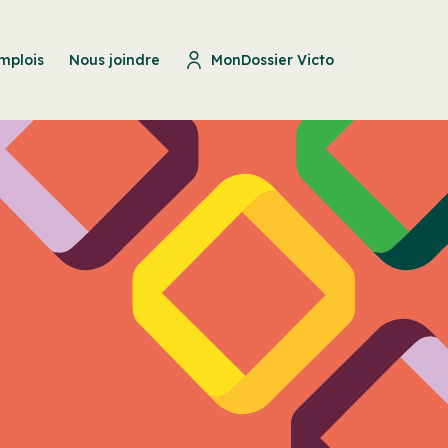
mplois
Nous joindre
MonDossier Victo