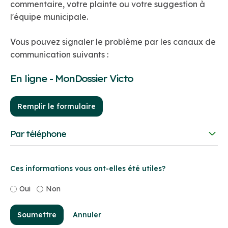
commentaire, votre plainte ou votre suggestion à
l'équipe municipale.
Vous pouvez signaler le problème par les canaux de
communication suivants :
En ligne - MonDossier Victo
Remplir le formulaire
Par téléphone
Au besoin, vous pouvez communiquer avec nous par
téléphone.
Ces informations vous ont-elles été utiles?
Téléphone:
819 758-1571
Oui
Non
Lundi au jeudi : 8 h 30 à 16 h 30
Vendredi : 8 h 30 à 15 h 30
Soumettre
Annuler
Samedi et dimanche : Fermé