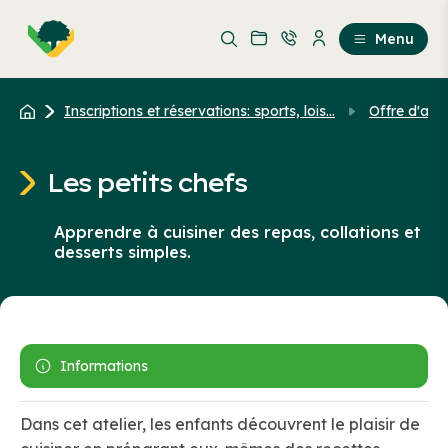
Aller
Passer
au
au
Menu
contenu
contenu
principal
Inscriptions et réservations: sports, lois...
Offre d'acti
Les petits chefs
Apprendre à cuisiner des repas, collations et
desserts simples.
Informations
Dans cet atelier, les enfants découvrent le plaisir de