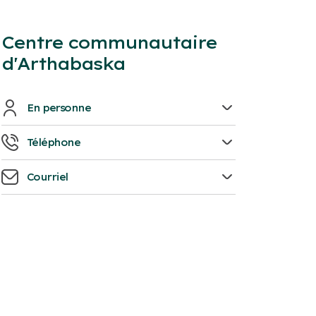
Centre communautaire
d'Arthabaska
En personne
735, boulevard des Bois-Francs Sud
Téléphone
Victoriaville, G6P 5W3
819-751-4636
Courriel
ccarthabaska@victoriaville.ca