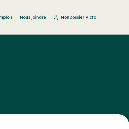
mplois
Nous joindre
MonDossier Victo