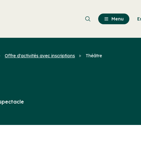
Passer
au
contenu
Menu
E
principal
Offre d'activités avec inscriptions
Théâtre
spectacle