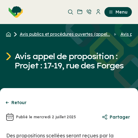
Aller
Passer
au
au
Menu
contenu
contenu
principal
Avis publics et procédures ouvertes (appel...
Avis pub
Avis appel de proposition :
Projet : 17-19, rue des Forges
Retour
Partager
Publié le mercredi 2 juillet 2025
Des propositions scellées seront reçues par la