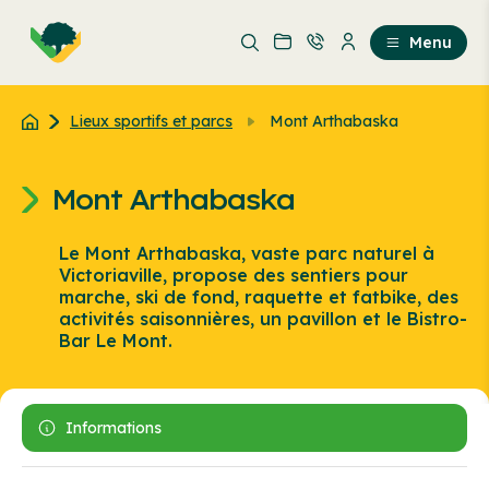
Aller
Passer
au
au
Menu
contenu
contenu
principal
Lieux sportifs et parcs
Mont Arthabaska
Mont Arthabaska
Le Mont Arthabaska, vaste parc naturel à
Victoriaville, propose des sentiers pour
marche, ski de fond, raquette et fatbike, des
activités saisonnières, un pavillon et le Bistro-
Bar Le Mont.
Informations