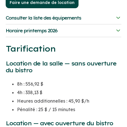
Faire une demande de location
Consulter la liste des équipements
Horaire printemps 2026
Équipement
Coût
Tarification
Système d'éclairage (spectacle)
150 $
Dimanche
9:00 à 16:00
Éclairage d'ambiance LED multicolore
50 $
Lundi
Fermé
Location de la salle — sans ouverture
du bistro
Projecteur et écran HD sur pied
30 $
Mardi
Fermé
Console de sonorisation
75 $
Mercredi
Fermé
8h : 556,92 $
4h : 338,13 $
Jeudi
Fermé
Documents liés:
Heures additionnelles : 45,90 $/h
Vendredi
Fermé
Liste des équipements de sonorisation et
Pénalité : 25 $ / 15 minutes
Samedi
9:00 à 16:00
d'éclairage disponibles à la location
Location — avec ouverture du bistro
Plan d'éclairage de la salle