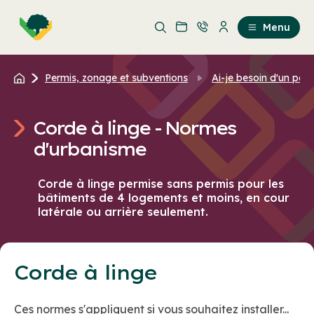
Aller
Passer
au
au
Menu
contenu
contenu
principal
Permis, zonage et subventions
Ai-je besoin d'un per
Corde à linge - Normes
d'urbanisme
Corde à linge permise sans permis pour les
bâtiments de 4 logements et moins, en cour
latérale ou arrière seulement.
Corde à linge
Ces normes s'appliquent si vous souhaitez installer...