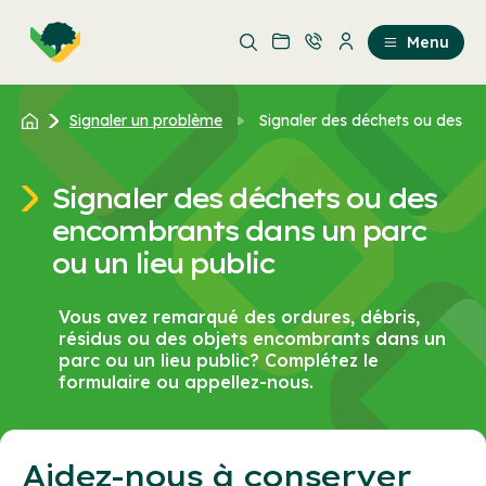
Aller
Passer
au
au
Menu
contenu
contenu
principal
Signaler un problème
Signaler des déchets ou des en
Signaler des déchets ou des
encombrants dans un parc
ou un lieu public
Vous avez remarqué des ordures, débris,
résidus ou des objets encombrants dans un
parc ou un lieu public? Complétez le
formulaire ou appellez-nous.
Aidez-nous à conserver