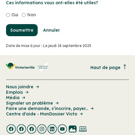
Ces informations vous ont-elles été utiles?
Téléphone:
819 758-1571
Oui
Non
Lundi au jeudi : 8 h 30 à 16 h 30
Vendredi : 8 h 30 à 15 h 30
Soumettre
Annuler
Samedi et dimanche : Fermé
Date de mise à jour : Le jeudi 18 septembre 2025
Haut de page
Nous joindre
Emplois
Média
Signaler un problème
Faire une demande, s’inscrire, payer...
Centre d'aide - MonDossier Victo