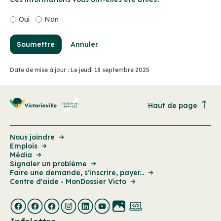
Téléphone:
819 758-1571
Oui
Non
Lundi au jeudi : 8 h 30 à 16 h 30
Vendredi : 8 h 30 à 15 h 30
Soumettre
Annuler
Samedi et dimanche : Fermé
Date de mise à jour : Le jeudi 18 septembre 2025
Haut de page
Nous joindre
Emplois
Média
Signaler un problème
Faire une demande, s’inscrire, payer...
Centre d'aide - MonDossier Victo