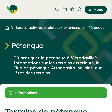
Aller
Passer
au
au
Menu
contenu
contenu
principal
Sports, activités et plateaux extérieurs
Pétanque
Pétanque
Où pratiquer la pétanque à Victoriaville?
Informations sur les terrains extérieurs, le
Club de pétanque Arthabaska inc, ainsi que
l'état des terrains.
Informations
Terrains de pétanque