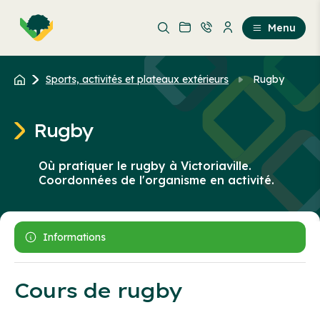
Aller
Passer
au
au
Menu
contenu
contenu
principal
Sports, activités et plateaux extérieurs
Rugby
Rugby
Où pratiquer le rugby à Victoriaville.
Coordonnées de l'organisme en activité.
Informations
Cours de rugby