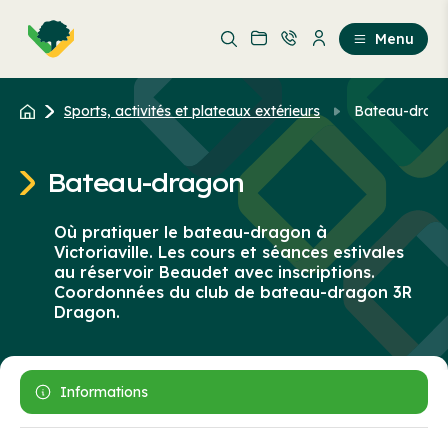
Aller
Passer
au
au
Menu
contenu
contenu
principal
Sports, activités et plateaux extérieurs
Bateau-drag
Bateau-dragon
Où pratiquer le bateau-dragon à
Victoriaville. Les cours et séances estivales
au réservoir Beaudet avec inscriptions.
Coordonnées du club de bateau-dragon 3R
Dragon.
Informations