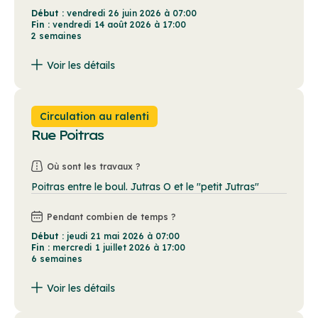
Début :
vendredi 26 juin 2026 à 07:00
Fin :
vendredi 14 août 2026 à 17:00
2 semaines
Voir les détails
La Ville procède à des travaux de réhabilitation de conduites. Il y aura des puits de travaux à quelques endroits sur les rues mentionnées qui entraveront la circulation. Une signalisation sera installée pour aider à la circulation.
Circulation au ralenti
Rue Poitras
Où sont les travaux ?
Poitras entre le boul. Jutras O et le "petit Jutras"
Pendant combien de temps ?
Début :
jeudi 21 mai 2026 à 07:00
Fin :
mercredi 1 juillet 2026 à 17:00
6 semaines
Voir les détails
La Ville procède à des travaux de réhabilitation de conduites. Il y aura des puits de travaux à quelques endroits sur les rues mentionnées qui entraveront la circulation. Une signalisation sera installée pour aider à la circulation.