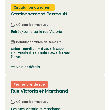
Circulation au ralenti
Stationnement Perreault
Où sont les travaux ?
Entrée/sortie sur la rue Victoria
Pendant combien de temps ?
Début :
mardi 19 mai 2026 à 12:00
Fin :
vendredi 16 octobre 2026 à 17:00
5 mois
Voir les détails
L'entrée/sortie du stationnement Perreault, du côté de la rue Victoria, est maintenant fermée à la circulation pour toute la durée des travaux.
Fermeture de rue
Rue Victoria et Marchand
Où sont les travaux ?
Les rues Victoria et Marchand