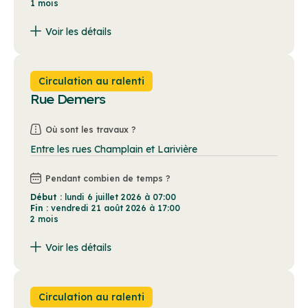
1 mois
Voir les détails
La ville doit procéder à des travaux d'asphalte et de trottoir. De la signalisation sera installée afin d'aider à la circulation.
Circulation au ralenti
Rue Demers
Où sont les travaux ?
Entre les rues Champlain et Larivière
Pendant combien de temps ?
Début :
lundi 6 juillet 2026 à 07:00
Fin :
vendredi 21 août 2026 à 17:00
2 mois
Voir les détails
La Ville procède à des travaux de réhabilitation de conduites. Il y aura des puits de travaux à quelques endroits sur les rues mentionnées qui entraveront la circulation. Une signalisation sera installée pour aider à la circulation.
Circulation au ralenti