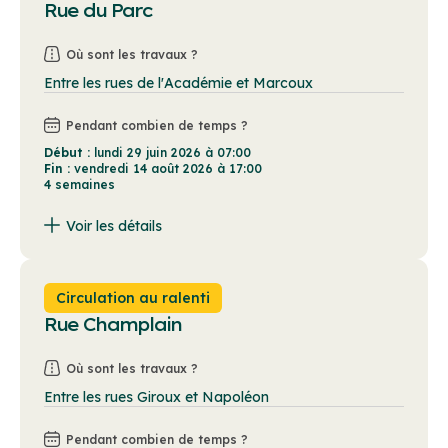
Rue du Parc
Où sont les travaux ?
Entre les rues de l'Académie et Marcoux
Pendant combien de temps ?
Début :
lundi 29 juin 2026 à 07:00
Fin :
vendredi 14 août 2026 à 17:00
4 semaines
Voir les détails
La Ville doit procéder à des travaux d'asphalte et de trottoir. De la signalisation sera installée afin d'aider à la circulation.
Circulation au ralenti
Rue Champlain
Où sont les travaux ?
Entre les rues Giroux et Napoléon
Pendant combien de temps ?