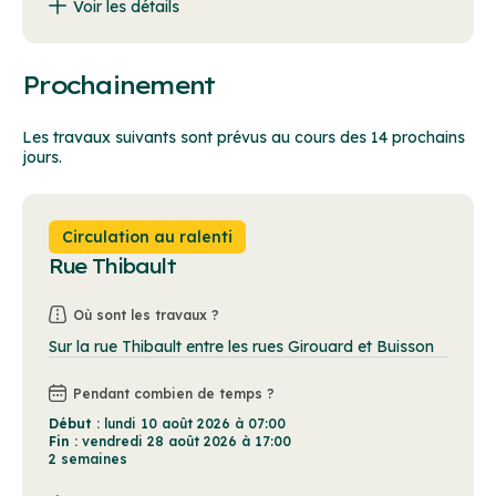
Voir les détails
Signalisation de détour en place. Pour info : Société québécoise des infrastructures (SQI)
Prochainement
Les travaux suivants sont prévus au cours des 14 prochains
jours.
Circulation au ralenti
Rue Thibault
Où sont les travaux ?
Sur la rue Thibault entre les rues Girouard et Buisson
Pendant combien de temps ?
Début :
lundi 10 août 2026 à 07:00
Fin :
vendredi 28 août 2026 à 17:00
2 semaines