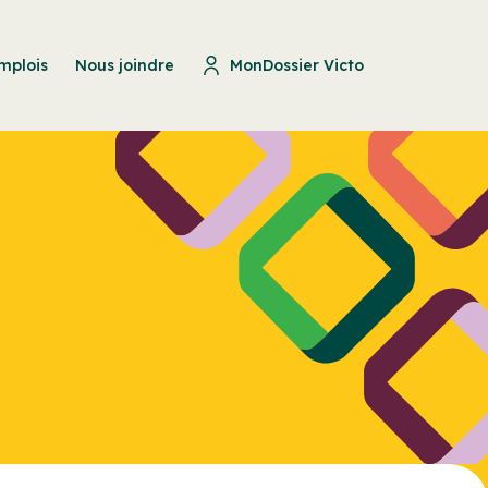
mplois
Nous joindre
MonDossier Victo