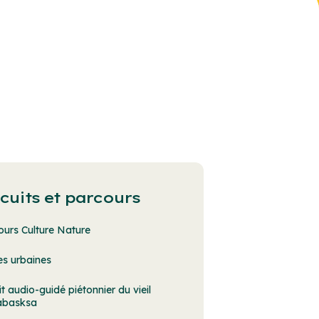
rcuits et parcours
ours Culture Nature
es urbaines
it audio-guidé piétonnier du vieil
abasksa