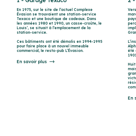
1 - Garage Texaco
2 
En 1975, sur le site de l’actuel Complexe
Vers
Évasion se trouvaient une station-service
marc
Texaco et une boutique de cadeaux. Dans
pays
les années 1980 et 1990, un casse-croûte, le
perc
Louis’, se situait à l’emplacement de la
impl
station-service.
Gran
Ces bâtiments ont été démolis en 1994-1995
L’in
pour faire place à un nouvel immeuble
Alph
commercial, le resto-pub L’Évasion.
été 
1901
En savoir plus
Huit
mais
gran
vict
rési
com
En 