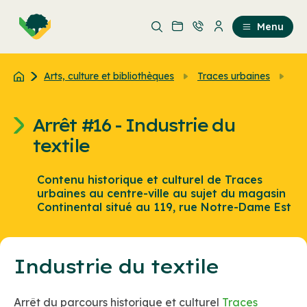
Aller
Passer
au
au
Menu
contenu
contenu
principal
Arts, culture et bibliothèques
Traces urbaines
Arr
Arrêt #16 - Industrie du
textile
Contenu historique et culturel de Traces
urbaines au centre-ville au sujet du magasin
Continental situé au 119, rue Notre-Dame Est
Industrie du textile
Arrêt du parcours historique et culturel
Traces