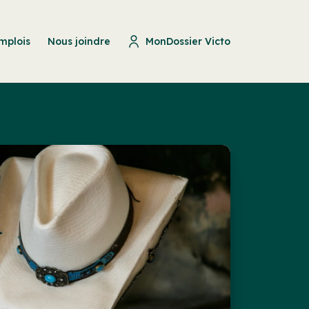
mplois
Nous joindre
MonDossier Victo