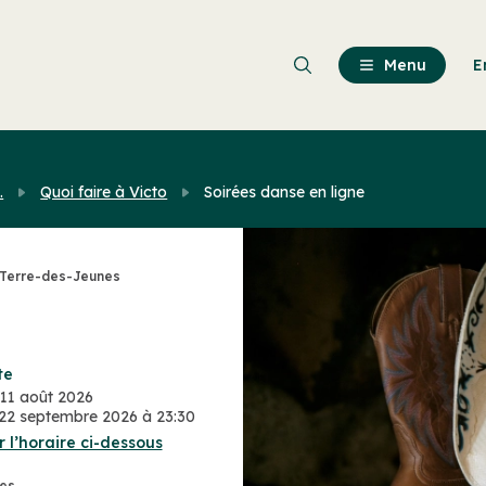
Passer
au
contenu
Menu
E
principal
.
Quoi faire à Victo
Soirées danse en ligne
 Terre-des-Jeunes
te
11 août 2026
22 septembre 2026 à 23:30
r l’horaire ci-dessous
nes