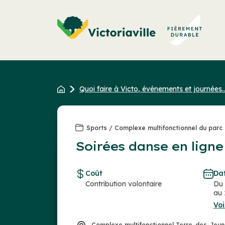
Aller
au
contenu
Quoi faire à Victo, événements et journées..
Sports / Complexe multifonctionnel du parc
Soirées danse en ligne
Coût
Da
Contribution volontaire
Du 
au 
Voi
Complexe multifonctionnel Terre-des-Jeu