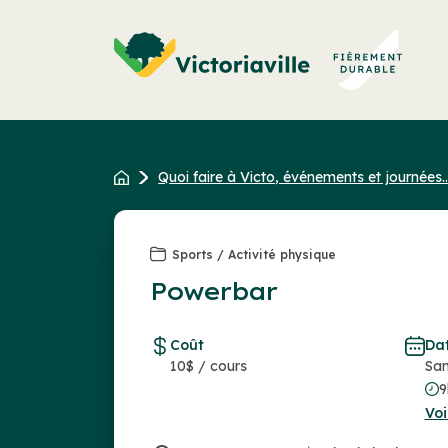
Aller
au
contenu
Quoi faire à Victo, événements et journées..
Sports / Activité physique
Powerbar
Coût
Da
10$ / cours
Sam
9
Voi