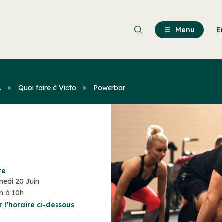
Passer
au
contenu
Menu
E
principal
.
Quoi faire à Victo
Powerbar
te
edi 20 Juin
h à 10h
r l’horaire ci-dessous