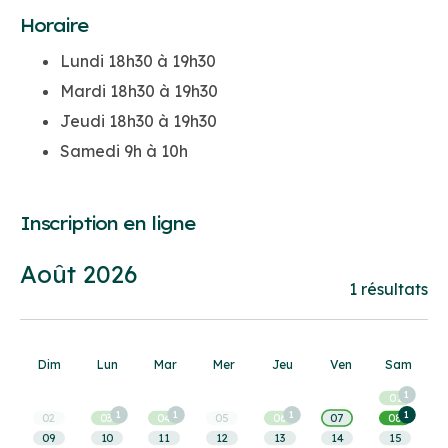
Horaire
Lundi 18h30 à 19h30
Mardi 18h30 à 19h30
Jeudi 18h30 à 19h30
Samedi 9h à 10h
Inscription en ligne
Choisir
Août 2026
une
1 résultats
date
Dim
Lun
Mar
Mer
Jeu
Ven
Sam
1
01
1
1
1
1
02
03
04
05
06
07
08
09
10
11
12
13
14
15