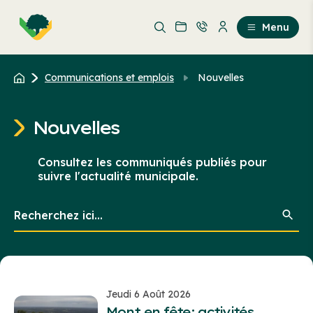
Aller
Passer
au
au
Menu
contenu
contenu
principal
Communications et emplois
Nouvelles
Nouvelles
Consultez les communiqués publiés pour
suivre l'actualité municipale.
Recherchez
ici...
Jeudi 6 Août 2026
Mont en fête: activités