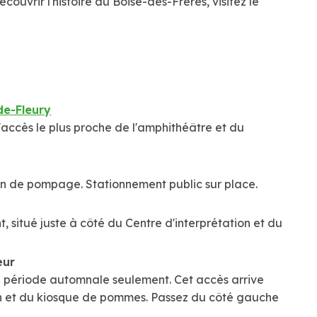
ouvrir l'histoire du Boisé-des-Frères, visitez le
de-Fleury
l'accès le plus proche de l'amphithéâtre et du
ation de pompage. Stationnement public sur place.
, situé juste à côté du Centre d'interprétation et du
œur
 période automnale seulement. Cet accès arrive
ion et du kiosque de pommes. Passez du côté gauche