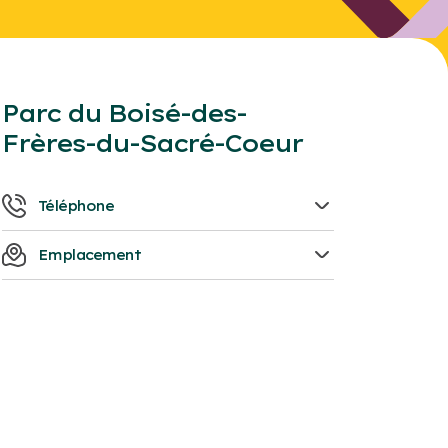
Parc du Boisé-des-
Frères-du-Sacré-Coeur
Téléphone
819-758-1571
Emplacement
841, Boulevard des Bois Francs Sud,
Victoriaville, Québec, G6P 5W3.