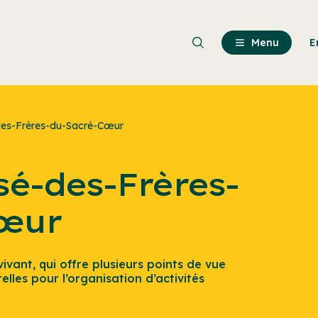
Passer
au
contenu
Menu
E
principal
des-Frères-du-Sacré-Cœur
sé-des-Frères-
œur
vant, qui offre plusieurs points de vue
lles pour l’organisation d’activités