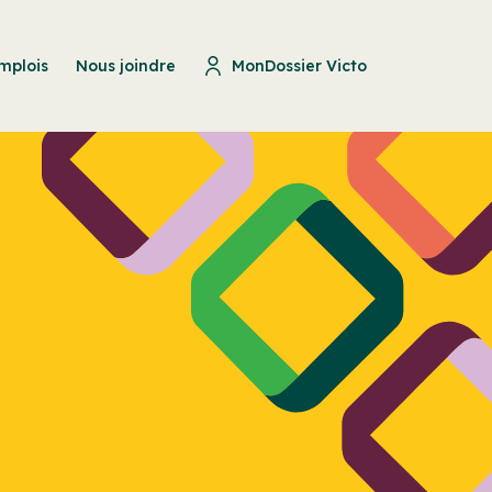
mplois
Nous joindre
MonDossier Victo