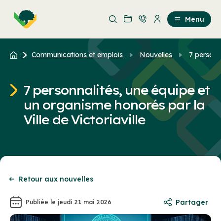
Aller
Passer
au
au
Menu
contenu
contenu
principal
Communications et emplois
Nouvelles
7 personn
7 personnalités, une équipe et
un organisme honorés par la
Ville de Victoriaville
Retour aux nouvelles
Partager
Publiée le jeudi 21 mai 2026