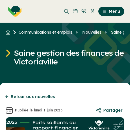
Aller
Passer
au
au
Menu
contenu
contenu
principal
Communications et emplois
Nouvelles
Saine gest
Saine gestion des finances de
Victoriaville
Retour aux nouvelles
Partager
Publiée le lundi 1 juin 2026