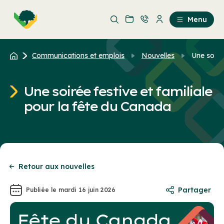
Aller
Passer
au
au
Menu
contenu
contenu
principal
Communications et emplois
Nouvelles
Une soirée
Une soirée festive et familiale
pour la fête du Canada
Retour aux nouvelles
Partager
Publiée le mardi 16 juin 2026