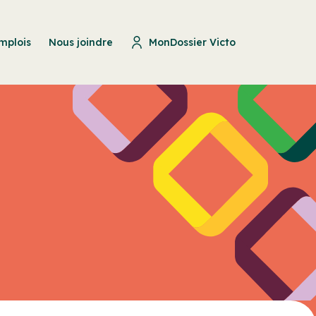
mplois
Nous joindre
MonDossier Victo