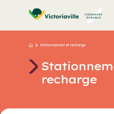
Aller
au
contenu
Stationnement et recharge
Stationnem
recharge