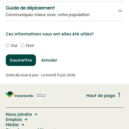
Des mémos pratiques sont disponibles pour vous
communication inclusive. Consultez-le pour
Guide de déploiement
Notre-Dame Ouest / Saint-Augustin (couloir
aider à communiquer plus efficacement. Consultez-
découvrir comment la Ville adapte ses
Communiquez mieux avec votre population
Ouest)
les pour découvrir les grands principes de la
communications aux différents publics!
communication inclusive!
Consulter le guide
Ces informations vous ont-elles été utiles?
Oui
Non
Soumettre
Annuler
Date de mise à jour : Le mardi 9 juin 2026
Consulter le livre
Communiquer pour tous : l'écrit
Haut de page
Référence
Communiquer pour tous : les images
Nous joindre
Ruel, J., Allaire, C., Moreau, A.C., Kassi, B., Brumagne,
Emplois
Communiquer pour tous : la communication orale
A., Delample,
Média