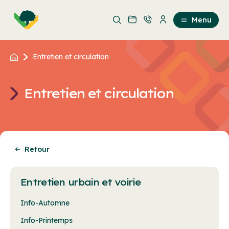
Aller
Passer
au
au
Menu
contenu
contenu
principal
Entretien et circulation
Entretien et circulation
Retour
Entretien urbain et voirie
Info-Automne
Info-Printemps