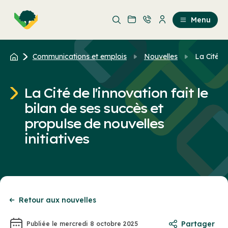
Aller
Passer
au
au
Menu
contenu
contenu
principal
Communications et emplois
Nouvelles
La Cité de
La Cité de l'innovation fait le
bilan de ses succès et
propulse de nouvelles
initiatives
Retour aux nouvelles
Partager
Publiée le mercredi 8 octobre 2025