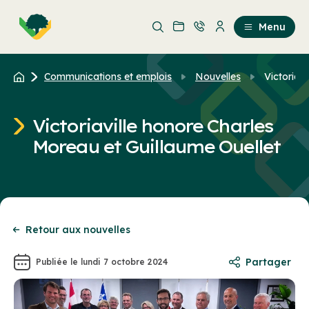
Aller
Passer
au
au
Menu
contenu
contenu
principal
Communications et emplois
Nouvelles
Victoriavi
Victoriaville honore Charles
Moreau et Guillaume Ouellet
Retour aux nouvelles
Partager
Publiée le lundi 7 octobre 2024