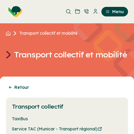
Aller
Passer
au
au
Menu
contenu
contenu
principal
Transport collectif et mobilité
Transport collectif et mobilité
Retour
Transport collectif
TaxiBus
Service TAC (Municar - Transport régional)