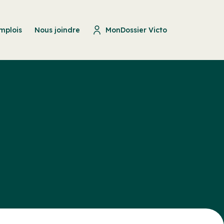
mplois
Nous joindre
MonDossier Victo