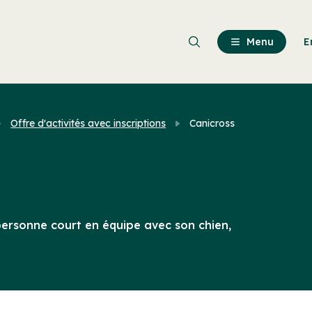
Passer
au
contenu
Menu
E
principal
Offre d'activités avec inscriptions
Canicross
personne court en équipe avec son chien,