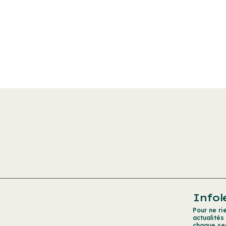
Infol
Pour ne ri
actualités
chaque se