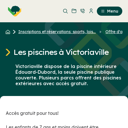
Aller
Passer
au
au
Menu
contenu
contenu
principal
Inscriptions et réservations: sports, lois...
Offre d'acti
Les piscines à Victoriaville
Victoriaville dispose de la piscine intérieure
Édouard-Dubord, la seule piscine publique
couverte. Plusieurs parcs offrent des piscines
extérieures avec accès gratuit.
Accès gratuit pour tous!
Les enfants de 7 ans et moins doivent être