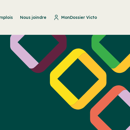
mplois
Nous joindre
MonDossier Victo