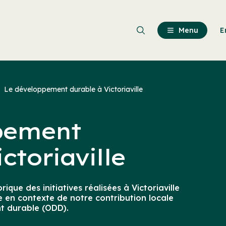
Passer
au
contenu
Menu
E
principal
Le développement durable à Victoriaville
pement
ctoriaville
rique des initiatives réalisées à Victoriaville
 en contexte de notre contribution locale
t durable (ODD).